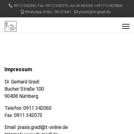
0911/342060, Fax: 0911/342073, nur im Notfall +49177/3420602
WhatsApp 0160 / 99131681
praxis@dr-gradl.de
Impressum
Dr. Gerhard Gradl
Bucher Straße 100
90408 Nürnberg
Telefon: 0911 342060
Fax: 0911 342073
Email:
praxis.gradl@t-online.de